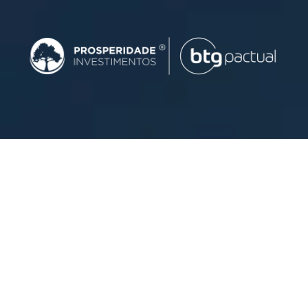
Acesse nossas redes sociais
Ouvidoria BTG Pactual
ouvidoria@btgpactual.com.br