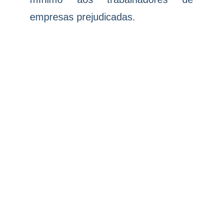
empresas prejudicadas.
O governo também avalia acionar a
Organização Mundial do Comércio
(OMC) contra o tarifaço de Trump.
Entre os argumentos do Brasil,
estão violações às regras de
transparência, de nação mais
favorecida e de tarifas máximas
acordadas.
Na agenda de autoridades, o
presidente do Banco Central,