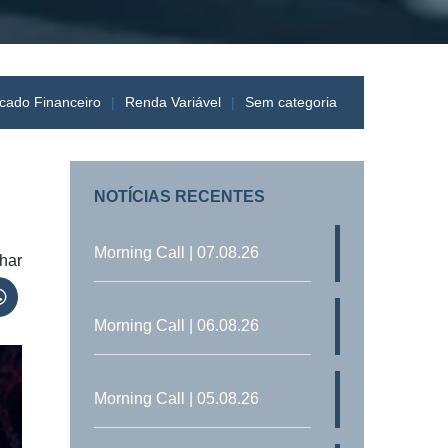
cado Financeiro
Renda Variável
Sem categoria
NOTÍCIAS RECENTES
Morning Call | 07.08.26
har
Morning Call | 06.08.26
Morning Call | 05.08.26