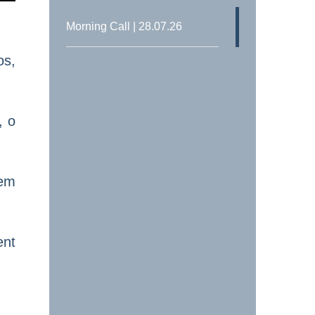
Morning Call | 28.07.26
os,
, o
aem
ent