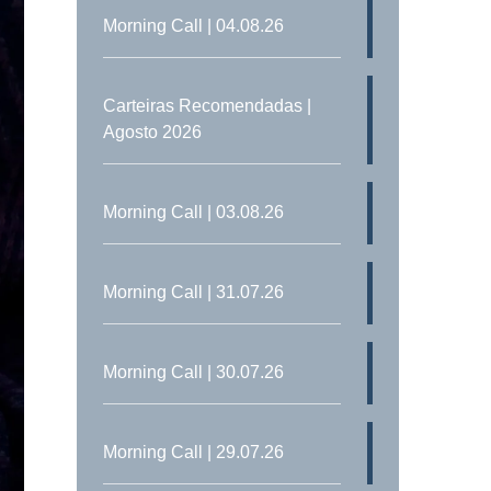
Morning Call | 04.08.26
Carteiras Recomendadas |
Agosto 2026
Morning Call | 03.08.26
Morning Call | 31.07.26
Morning Call | 30.07.26
Morning Call | 29.07.26