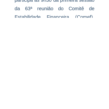
participa às 9h30 da primeira sessão
da 63ª reunião do Comitê de
Estabilidade Financeira (Comef),
enquanto o presidente Lula tem uma
série de encontros no Planalto,
incluindo conversa com o ministro
da Defesa, José Múcio, às 17h.
Ontem, o IBC-Br apresentou
retração de 0,2% em setembro ante
agosto, vindo em linha com a
expectativa do BTG Pactual e