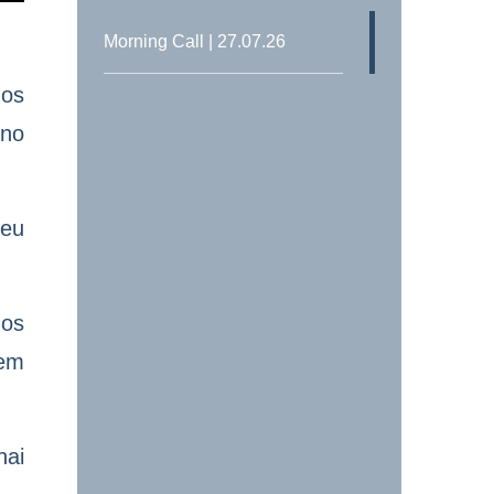
Morning Call | 27.07.26
nos
 no
peu
nos
 em
hai