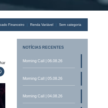
cado Financeiro
Renda Variável
Sem categoria
NOTÍCIAS RECENTES
Morning Call | 06.08.26
har
Morning Call | 05.08.26
Morning Call | 04.08.26