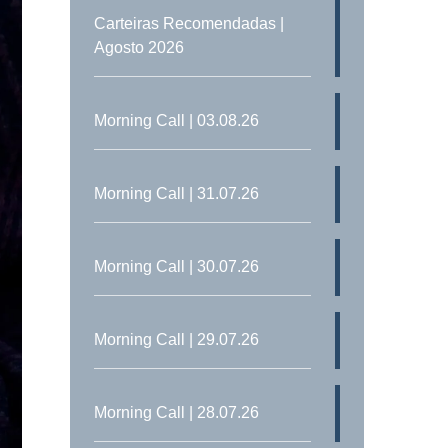
Carteiras Recomendadas |
Agosto 2026
Morning Call | 03.08.26
Morning Call | 31.07.26
Morning Call | 30.07.26
Morning Call | 29.07.26
Morning Call | 28.07.26