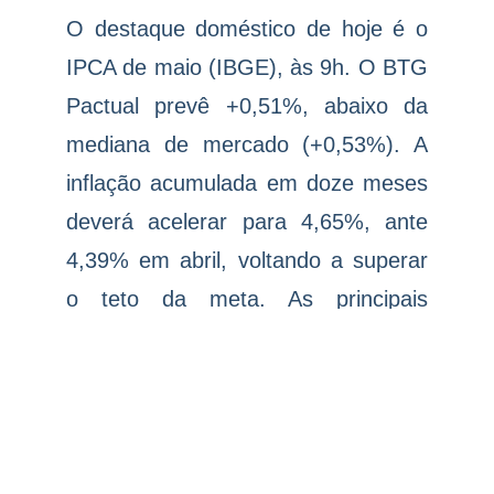
O destaque doméstico de hoje é o
IPCA de maio (IBGE), às 9h. O BTG
Pactual prevê +0,51%, abaixo da
mediana de mercado (+0,53%). A
inflação acumulada em doze meses
deverá acelerar para 4,65%, ante
4,39% em abril, voltando a superar
o teto da meta. As principais
incertezas concentram-se em
alimentação no domicílio e gasolina.
Os Ministérios da Fazenda e do
Planejamento divulgaram nota