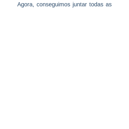
Agora, conseguimos juntar todas as
pontas.”
“A ideia é fazer uma oferta muito
customizada para cada cliente. Na
XP um cliente que tinha 10.000 e
outro que tinha 10 milhões eram
tratados da mesma forma”, diz
Dennis Sakamiti.
A mudança da XP para o BTG foi
feita durante a
pandemia.
As
conversas começaram em fevereiro,
e a migração aconteceu de fato