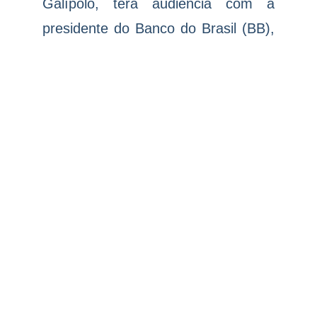
Galípolo, terá audiência com a
presidente do Banco do Brasil (BB),
Tarciana Medeiros. Ele também se
encontra com representantes da
Associação Nacional dos Advogados
Públicos Federais (Anafe).
Lula participou ontem de entrevista
no Jornal Nacional para responder
às ofensivas tarifárias dos Estados
Unidos. O presidente disse que
Trump mostrou total