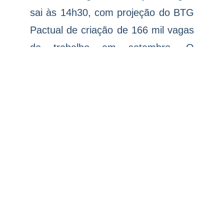
sai às 14h30, com projeção do BTG
Pactual de criação de 166 mil vagas
de trabalho em setembro. O
Tesouro faz leilão de LTNs e NTN-
Fs.
Em Brasília, a Câmara aprovou
projeto de lei que incorporou trechos
da MP 1303 que compensava o IOF.
A proposta, que volta para o
Senado, incorpora trechos sobre
seguro-defeso, compensação
tributária e benefícios do INSS.